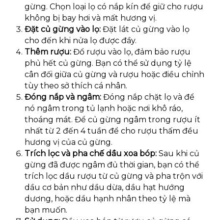
gừng. Chọn loại lọ có nắp kín để giữ cho rượu
không bị bay hơi và mất hương vị.
Đặt củ gừng vào lọ:
Đặt lát củ gừng vào lọ
cho đến khi nửa lọ được đầy.
Thêm rượu:
Đổ rượu vào lọ, đảm bảo rượu
phủ hết củ gừng. Bạn có thể sử dụng tỷ lệ
cân đối giữa củ gừng và rượu hoặc điều chỉnh
tùy theo sở thích cá nhân.
Đóng nắp và ngâm:
Đóng nắp chặt lọ và để
nó ngâm trong tủ lạnh hoặc nơi khô ráo,
thoáng mát. Để củ gừng ngâm trong rượu ít
nhất từ 2 đến 4 tuần để cho rượu thấm đều
hương vị của củ gừng.
Trích lọc và pha chế dầu xoa bóp:
Sau khi củ
gừng đã được ngâm đủ thời gian, bạn có thể
trích lọc dầu rượu từ củ gừng và pha trộn với
dầu cơ bản như dầu dừa, dầu hạt hướng
dương, hoặc dầu hạnh nhân theo tỷ lệ mà
bạn muốn.