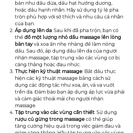
bản như dầu dừa, dầu hạt hướng dương,
hoặc dầu hạnh nhân. Hãy sử dụng tỷ lệ pha
trộn phù hợp với sở thích và nhu cầu cá nhân
của bạn.
Áp dụng lên da
: Sau khi đã pha trộn, bạn có
thể
đổ một lượng nhỏ dầu massage lên lòng
bàn tay
và xoa ấn nhẹ nhàng để làm nóng
dầu. Sau đó, áp dụng dầu lên da của người
nhận massage, tập trung vào các vùng cơ bị
căng thẳng hoặc đau nhức.
Thực hiện kỹ thuật massage
: Bắt đầu thực
hiện các kỹ thuật massage bằng cách sử
dụng các động tác như xoa, ấn, và va vuốt
trên da. Đảm bảo bạn áp dụng áp lực vừa phải
và cảm giác thoải mái cho người nhận
massage.
Tập trung vào các vùng cần thiết
: Sử dụng
rượu củ gừng trong massage
có thể giúp
tăng cường hiệu quả trong việc giảm đau và
giảm căng thẳng. Hãy tập trung vào các vùng