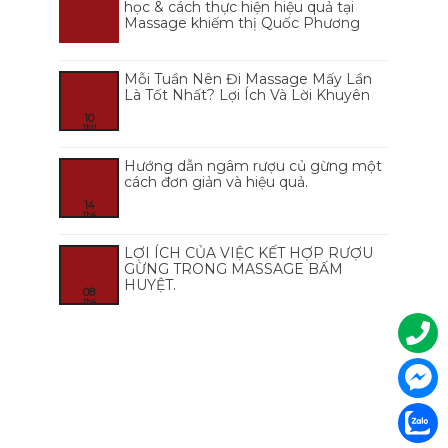
học & cách thực hiện hiệu quả tại
Massage khiếm thị Quốc Phương
Mỗi Tuần Nên Đi Massage Mấy Lần
Là Tốt Nhất? Lợi Ích Và Lời Khuyên
10
Th11
Hướng dẫn ngâm rượu củ gừng một
cách đơn giản và hiệu quả.
14
Th4
LỢI ÍCH CỦA VIỆC KẾT HỢP RƯỢU
GỪNG TRONG MASSAGE BẤM
HUYỆT.
08
Th4