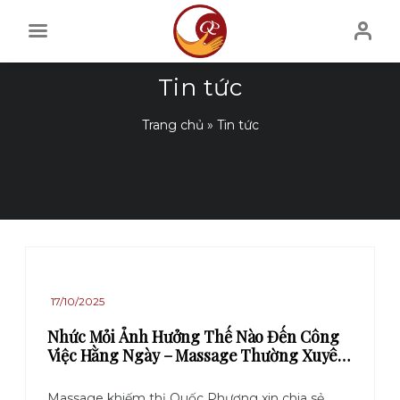
Skip
to
content
Tin tức
Trang chủ
»
Tin tức
17/10/2025
Nhức Mỏi Ảnh Hưởng Thế Nào Đến Công
Việc Hằng Ngày – Massage Thường Xuyên
Có Giúp Cải Thiện Nhức Mỏi?
Massage khiếm thị Quốc Phương xin chia sẻ