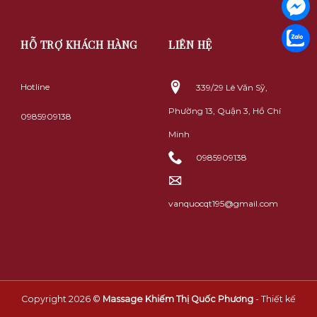
HỖ TRỢ KHÁCH HÀNG
LIÊN HỆ
Hotline
339/29 Lê Văn Sỹ,
Phường 13, Quận 3, Hồ Chí
0985909138
Minh
0985909138
vanquocqt195@gmail.com
Copyright 2026 ©
Massage Khiếm Thị Quốc Phương
- Thiết kế