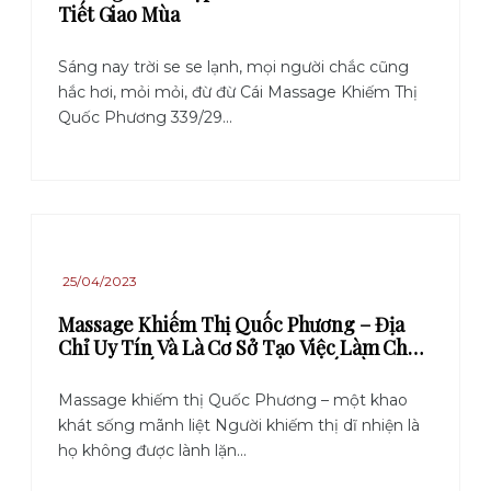
Tiết Giao Mùa
Sáng nay trời se se lạnh, mọi người chắc cũng
hắc hơi, mỏi mỏi, đừ đừ Cái Massage Khiếm Thị
Quốc Phương 339/29...
25/04/2023
Massage Khiếm Thị Quốc Phương – Địa
Chỉ Uy Tín Và Là Cơ Sở Tạo Việc Làm Cho
Người Khiếm Thị Tại Thành Phố Hồ Chí
Minh
Massage khiếm thị Quốc Phương – một khao
khát sống mãnh liệt Người khiếm thị dĩ nhiện là
họ không được lành lặn...