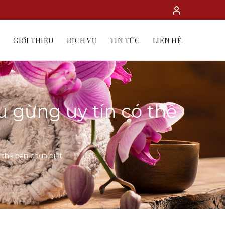
Ủ
GIỚI THIỆU
DỊCH VỤ
TIN TỨC
LIÊN HỆ
 gừng uy tín có thể
thể bạn chưa biết