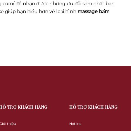
g.com/
để nhận được những ưu đãi sớm nhất bạn
sẽ giúp bạn hiểu hơn về loại hình
massage bấm
HỖ TRỢ KHÁCH HÀNG
HỖ TRỢ KHÁCH HÀNG
Giới thiệu
Hotline